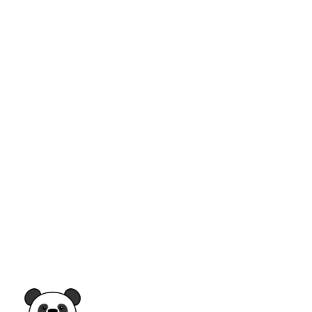
Actualité cybersécurité
Microprose SàRLS
1 Comment
Microprose labelisée « MadeInLuxembourg »
Nous sommes ravis de partager avec vous une
excellente nouvelle : Microprose vient de décrocher le
label MadeInLuxembourg !Ce label, délivré par le
ministère de l’Économie et la Chambre de Commerce
du Luxembourg, récompense les entreprises qui
produisent ou transforment...
READ MORE