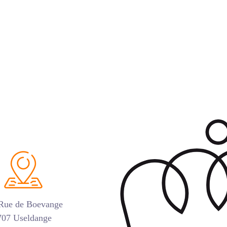
 Rue de Boevange
707 Useldange